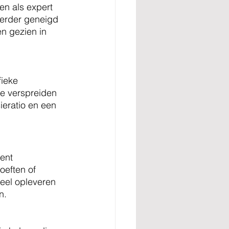
n als expert 
eerder geneigd 
n gezien in 
ieke 
e verspreiden 
ieratio en een 
ent 
eften of 
eel opleveren 
n.