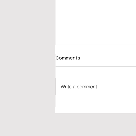
Comments
Write a comment...
Ik beken: Ik heb twee
serieuze relaties