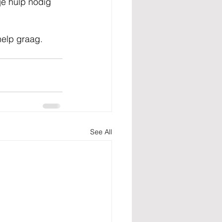
je hulp nodig 
help graag.
See All