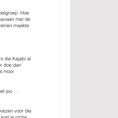
oelgroep. Hoe 
Baviaan met de 
reinen maakte 
 die Kajabi al 
er doe dan 
is mooi 
met jou … 
kiezen voor die 
kort je niche.