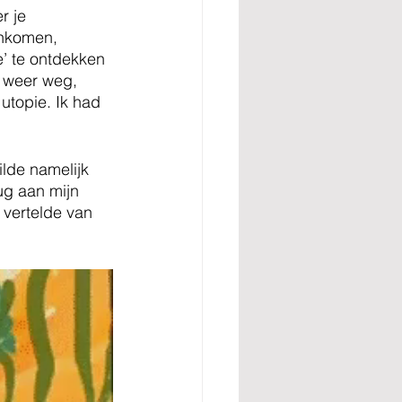
r je 
ankomen, 
’ te ontdekken 
s weer weg, 
utopie. Ik had 
lde namelijk 
ug aan mijn 
 vertelde van 