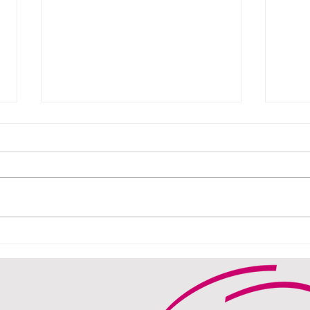
Waarom herstel en
Kaja
ondernemen verrassend
de o
veel op elkaar lijken
uitbr