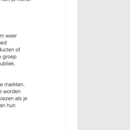
em weer 
oed 
ducten of 
e groep 
ubliek.
e markten. 
te worden 
iezen als je 
van hun 