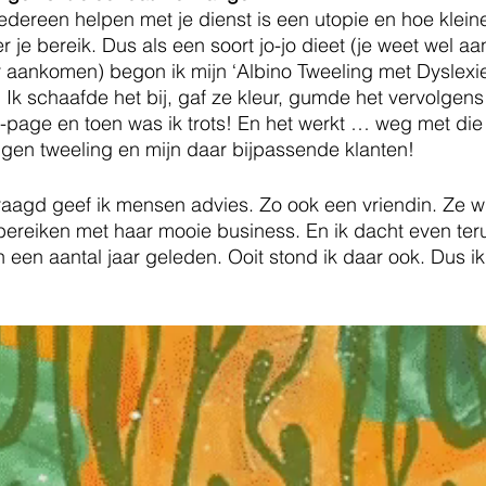
edereen helpen met je dienst is een utopie en hoe kleine
r je bereik. Dus als een soort jo-jo dieet (je weet wel a
 aankomen) begon ik mijn ‘Albino Tweeling met Dyslexie
n. Ik schaafde het bij, gaf ze kleur, gumde het vervolgen
page en toen was ik trots! En het werkt … weg met die 
gen tweeling en mijn daar bijpassende klanten! 
agd geef ik mensen advies. Zo ook een vriendin. Ze wi
bereiken met haar mooie business. En ik dacht even ter
een aantal jaar geleden. Ooit stond ik daar ook. Dus ik