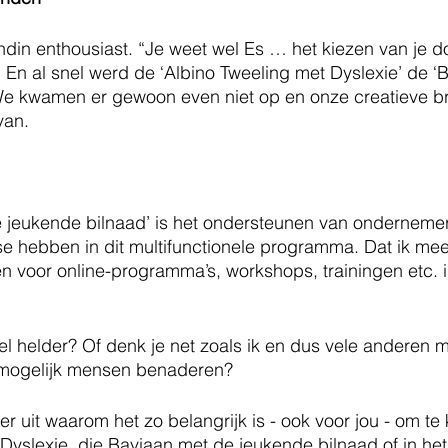
din enthousiast. “Je weet wel Es … het kiezen van je d
En al snel werd de ‘Albino Tweeling met Dyslexie’ de ‘
We kwamen er gewoon even niet op en onze creatieve b
van. 
 jeukende bilnaad’ is het ondersteunen van ondernemers
se hebben in dit multifunctionele programma. Dat ik me
ten voor online-programma’s, workshops, trainingen etc. 
el helder? Of denk je net zoals ik en dus vele anderen 
l mogelijk mensen benaderen? 
er uit waarom het zo belangrijk is - ook voor jou - om te 
Dyslexie, die Baviaan met de jeukende bilnaad of in het 