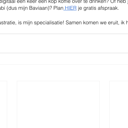
gitaal een keer een kop koffie over te drinken? Of heb 
abi (dus mijn Baviaan)? Plan
 HIER
 je gratis afspraak. 
ustratie, is mijn specialisatie! Samen komen we eruit, ik 